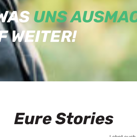
 WAS
UNS AUSMA
F WEITER!
Eure Stories
Lehnt euch 