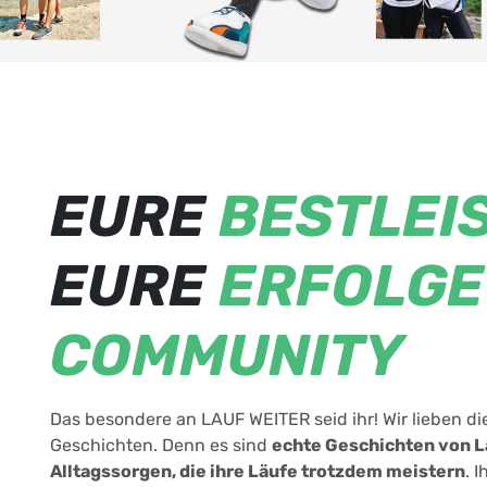
EURE
BESTLEI
EURE
ERFOLGE
COMMUNITY
Das besondere an LAUF WEITER seid ihr! Wir lieben di
Geschichten. Denn es sind
echte Geschichten von L
Alltagssorgen, die ihre Läufe trotzdem meistern
. 