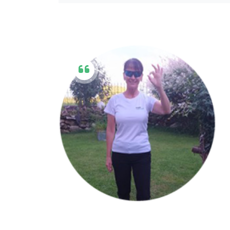
2023 nahm ich an meinem ersten offiziel
überraschenderweise den zweiten Platz
Platz in der Gesamtwertung.
Kurz darauf stieß ich über Instagram a
Weiter. Es war mir klar, dass aus meine
geworden war. Der Lauf brachte mir ni
einen dritten Platz in meiner Altersklas
Gesamtwertung ein.
Mittlerweile trainiere ich dreimal wöche
Grundschullehrerin und eines Nebenjob
progressive Muskelentspannung, Dehn
meinen Alltag ein. Eine Zerrung und e
knapp drei Monate aus meinem gewohn
hat mir gezeigt, wie sehr mir das Laufe
Laufen ist für mich weit mehr als Sport 
Verpflichtungen und steigert sogar mei
erfüllt es mich und lässt mich wachsen
undenkbar!
Das Training läuft wieder wie gewohnt,