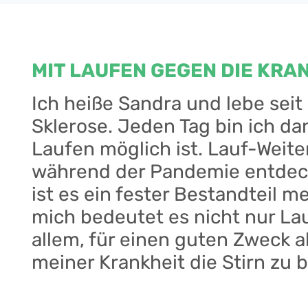
len Lauf teil und erreichte
 in meiner Altersklasse sowie den elften
uf Werbung für den Valentinslauf bei Lauf-
MIT LAUFEN GEGEN DIE KRA
m ‚nur mal Laufen lernen‘ längst mehr
cht nur meine erste Medaille, sondern auch
Ich heiße Sandra und lebe seit
se und einen 18. Platz in der
Sklerose. Jeden Tag bin ich da
ntlich – trotz meines Vollzeitstudiums als
Laufen möglich ist. Lauf-Weite
s im Hort. Zusätzlich baue ich Yoga,
übungen und autogenes Training in
während der Pandemie entdec
in Piriformis-Syndrom warfen mich für
ist es ein fester Bestandteil m
ten Rhythmus, doch gerade diese Phase
mich bedeutet es nicht nur La
n wirklich bedeutet.
– es ist ein Ausgleich für all meine
allem, für einen guten Zweck a
ne Leistung im Studium. Vor allem aber
meiner Krankheit die Stirn zu b
. Ein Leben ohne Laufen? Mittlerweile
Seit 2006 lebe ich mit Multiple Sklerose, und jeden Ta
 und ich plane bereits meine nächsten