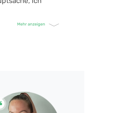
ptsache, ich
 aufmerksam geworden. Zuvor
). Aber bei euch habe ich direkt
lange Pause eingelegt. Durch
 wieder hochzubekommen. ;-)
egal ob Sonntagschallenge oder
infach nur ums Finishen geht,
inen 40 Minuten auf 5 Kilometern
deshalb möchte ich andere
sowohl vom Design als auch von
Der Service ist immer top, und
n und so etwas wie ein
n motivieren, ihren inneren