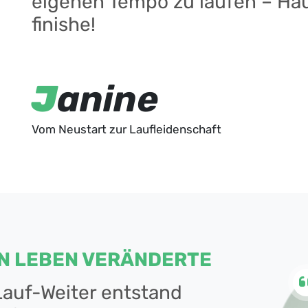
eigenen Tempo zu laufen – Hau
finishe!
Ich bin durch Facebook und einen Kumpel auf euch
war ich bei den Virtualrunners (leider pleite gegangen
J
anine
gemerkt, wie viel Herzblut in allem steckt!
Früher habe ich viel Sport gemacht, aber dann eine 
euch habe ich es endlich geschafft, meinen Hintern
Vom Neustart zur Laufleidenschaft
Mittlerweile bin ich fast jedes Wochenende dabei – 
Medaillen-Lauf.
Euer Konzept finde ich großartig: Die Idee, dass es e
egal wie schnell man ist, motiviert mich sehr. Mit me
gehöre ich eher zu den Rennschnecken, aber genau 
inspirieren, weiterzumachen!
Auch eure Medaillen und T-Shirts finde ich super – 
IN LEBEN VERÄNDERTE
der Qualität. Und die Community? Einfach mega nett! 
ich freue mich sehr, ein Teil von Lauf-Weiter zu sein.
auf-Weiter entstand
Ich würde sogar gerne noch einen Schritt weitergehe
Laufbotschafter bei euch werden. Mein Ziel: Mensche