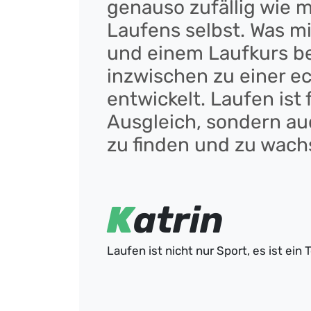
genauso zufällig wie 
Laufens selbst. Was m
und einem Laufkurs be
inzwischen zu einer e
entwickelt. Laufen ist 
Ausgleich, sondern au
zu finden und zu wach
Meine Verbindung zu Lauf-Weiter habe 
Laufen selbst. Alles begann mit einem 
K
atrin
ein riesiges Brett voller Medaillen präse
obwohl ich bis dahin noch nie etwas mi
Ein paar Wochen später las ich in me
Laufen ist nicht nur Sport, es ist ein
in meiner Stadt. Für mich war das ein 
mich an – mit dem Ziel, einfach ein bi
startete ich unter Anleitung mit meinem