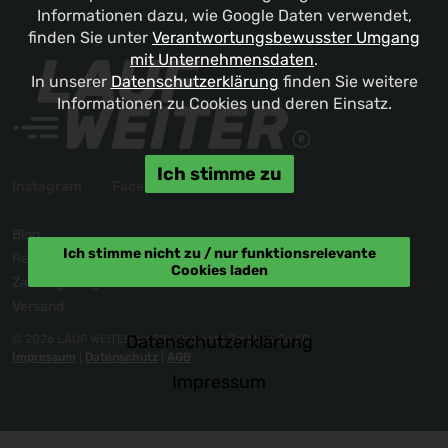
Informationen dazu, wie Google Daten verwendet,
finden Sie unter
Verantwortungsbewusster Umgang
mit Unternehmensdaten
.
In unserer
Datenschutzerklärung
finden Sie weitere
Informationen zu Cookies und deren Einsatz.
Ich stimme zu
Instagram
Facebook
Blog
Ich stimme nicht zu / nur funktionsrelevante
Reklamation / Kontakt
Cookies laden
Zahlungsmöglichkeiten
Versand
Datenschutzerklärung
© 2026 LAUF WEITER by GID-Projects GmbH & Co KG
Impressum
|
Datenschutz
|
AGB
Impressum