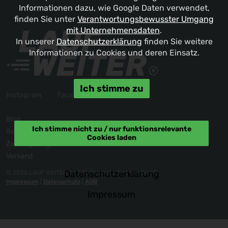
Informationen dazu, wie Google Daten verwendet,
finden Sie unter
Verantwortungsbewusster Umgang
mit Unternehmensdaten
.
In unserer
Datenschutzerklärung
finden Sie weitere
Informationen zu Cookies und deren Einsatz.
Ich stimme zu
Instagram
Facebook
Blog
Ich stimme nicht zu / nur funktionsrelevante
Reklamation / Kontakt
Cookies laden
Zahlungsmöglichkeiten
Versand
Datenschutzerklärung
© 2026 LAUF WEITER by GID-Projects GmbH & Co KG
Impressum
|
Datenschutz
|
AGB
Impressum