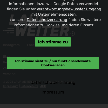
Informationen dazu, wie Google Daten verwendet,
finden Sie unter
Verantwortungsbewusster Umgang
mit Unternehmensdaten
.
In unserer
Datenschutzerklärung
finden Sie weitere
Informationen zu Cookies und deren Einsatz.
Ich stimme zu
Instagram
Facebook
Blog
Ich stimme nicht zu / nur funktionsrelevante
Reklamation / Kontakt
Cookies laden
Zahlungsmöglichkeiten
Versand
Datenschutzerklärung
© 2026 LAUF WEITER by GID-Projects GmbH & Co KG
Impressum
|
Datenschutz
|
AGB
Impressum