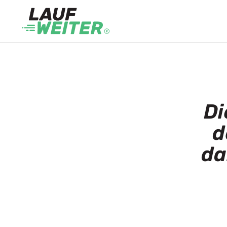
Di
d
da