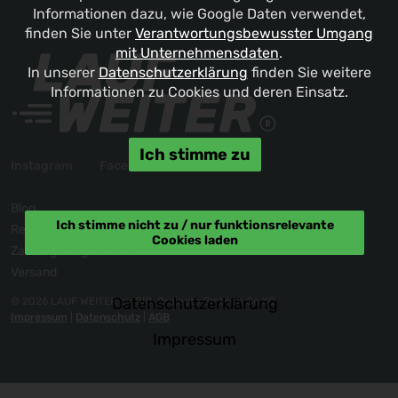
Informationen dazu, wie Google Daten verwendet,
finden Sie unter
Verantwortungsbewusster Umgang
mit Unternehmensdaten
.
In unserer
Datenschutzerklärung
finden Sie weitere
Informationen zu Cookies und deren Einsatz.
Ich stimme zu
Instagram
Facebook
Blog
Ich stimme nicht zu / nur funktionsrelevante
Reklamation / Kontakt
Cookies laden
Zahlungsmöglichkeiten
Versand
Datenschutzerklärung
© 2026 LAUF WEITER by GID-Projects GmbH & Co KG
Impressum
|
Datenschutz
|
AGB
Impressum