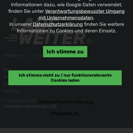
Informationen dazu, wie Google Daten verwendet,
finden Sie unter
Verantwortungsbewusster Umgang
mit Unternehmensdaten
.
In unserer
Datenschutzerklärung
finden Sie weitere
Informationen zu Cookies und deren Einsatz.
Ich stimme zu
Instagram
Facebook
Blog
Ich stimme nicht zu / nur funktionsrelevante
Reklamation / Kontakt
Cookies laden
Zahlungsmöglichkeiten
Versand
Datenschutzerklärung
© 2026 LAUF WEITER by GID-Projects GmbH & Co KG
Impressum
|
Datenschutz
|
AGB
Impressum