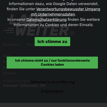
Informationen dazu, wie Google Daten verwendet,
finden Sie unter
Verantwortungsbewusster Umgang
mit Unternehmensdaten
.
In unserer
Datenschutzerklärung
finden Sie weitere
Informationen zu Cookies und deren Einsatz.
Ich stimme zu
Instagram
Facebook
Blog
Ich stimme nicht zu / nur funktionsrelevante
Reklamation / Kontakt
Cookies laden
Zahlungsmöglichkeiten
Versand
Datenschutzerklärung
© 2026 LAUF WEITER by GID-Projects GmbH & Co KG
Impressum
|
Datenschutz
|
AGB
Impressum