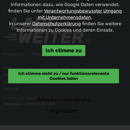
Informationen dazu, wie Google Daten verwendet,
finden Sie unter
Verantwortungsbewusster Umgang
mit Unternehmensdaten
.
In unserer
Datenschutzerklärung
finden Sie weitere
Informationen zu Cookies und deren Einsatz.
Ich stimme zu
Instagram
Facebook
Blog
Ich stimme nicht zu / nur funktionsrelevante
Reklamation / Kontakt
Cookies laden
Zahlungsmöglichkeiten
Versand
Datenschutzerklärung
© 2026 LAUF WEITER by GID-Projects GmbH & Co KG
Impressum
|
Datenschutz
|
AGB
Impressum