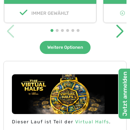
IMMER GEWÄHLT
O
Weitere Optionen
Jetzt anmelden
Dieser Lauf ist Teil der
Virtual Halfs
.