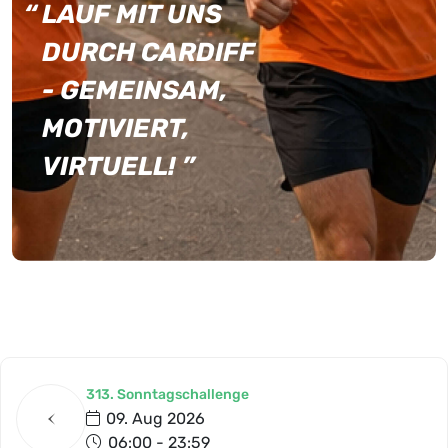
“
LAUF MIT UNS
DURCH CARDIFF
- GEMEINSAM,
MOTIVIERT,
VIRTUELL!
”
313. Sonntagschallenge
09. Aug 2026
06:00 - 23:59