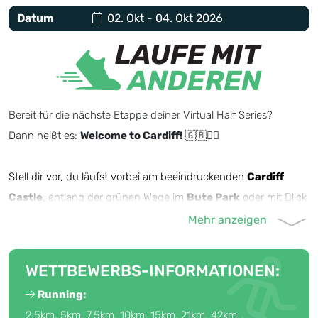
Datum
02. Okt - 04. Okt 2026
Bereit für die nächste Etappe deiner Virtual Half Series?
Dann heißt es:
Welcome to Cardiff!
🇬🇧🏃‍♂️
Stell dir vor, du läufst vorbei am beeindruckenden
Cardiff
Castle
, entlang der grünen Wege im
Bute Park
oder mit Blick
auf die Weite der
Cardiff Bay
. Genau diesen Mix aus Natur,
Geschichte und urbanem Vibe bringt der Cardiff Run zu dir –
egal, wo du wirklich unterwegs bist.
WETTBEWERBS-INFORMATIONEN:
Running:
Vom 2. bis 4. Oktober läufst du deinen Halbmarathon – oder
2,5km, 5km, 7,5km, 10km, 15km, 21km, 42km