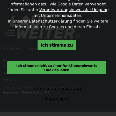
Informationen dazu, wie Google Daten verwendet,
finden Sie unter
Verantwortungsbewusster Umgang
mit Unternehmensdaten
.
In unserer
Datenschutzerklärung
finden Sie weitere
Informationen zu Cookies und deren Einsatz.
Ich stimme zu
Instagram
Facebook
Blog
Ich stimme nicht zu / nur funktionsrelevante
Reklamation / Kontakt
Cookies laden
Zahlungsmöglichkeiten
Versand
Datenschutzerklärung
© 2026 LAUF WEITER by GID-Projects GmbH & Co KG
Impressum
|
Datenschutz
|
AGB
Impressum