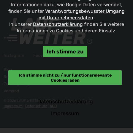
Informationen dazu, wie Google Daten verwendet,
finden Sie unter
Verantwortungsbewusster Umgang
mit Unternehmensdaten
.
In unserer
Datenschutzerklärung
finden Sie weitere
Informationen zu Cookies und deren Einsatz.
Ich stimme zu
Instagram
Facebook
Blog
Ich stimme nicht zu / nur funktionsrelevante
Reklamation / Kontakt
Cookies laden
Zahlungsmöglichkeiten
Versand
Datenschutzerklärung
© 2026 LAUF WEITER by GID-Projects GmbH & Co KG
Impressum
|
Datenschutz
|
AGB
Impressum