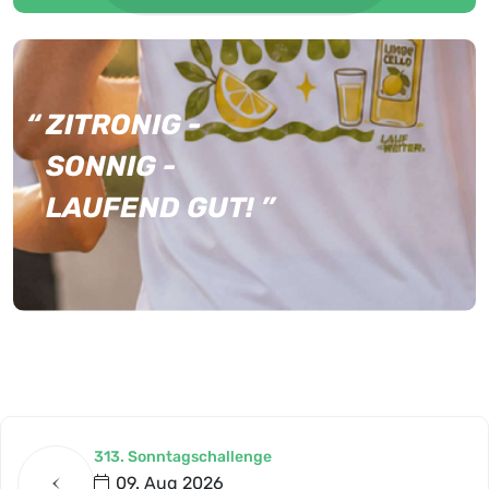
“
ZITRONIG -
SONNIG -
LAUFEND GUT!
”
313. Sonntagschallenge
09. Aug 2026