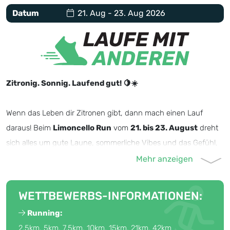
Datum
21. Aug - 23. Aug 2026
Zitronig. Sonnig. Laufend gut! 🍋☀️
Wenn das Leben dir Zitronen gibt, dann mach einen Lauf
daraus! Beim
Limoncello Run
vom
21. bis 23. August
dreht
sich alles um gute Laune, sommerliche Vibes und das Gefühl,
einfach draußen unterwegs zu sein.
Denn manchmal sind es die einfachen Dinge, die den Sommer
WETTBEWERBS-INFORMATIONEN:
unvergesslich machen: ein entspannter Lauf, warme
Running:
Sonnenstrahlen auf der Haut, deine Lieblingsmusik auf den
2,5km, 5km, 7,5km, 10km, 15km, 21km, 42km