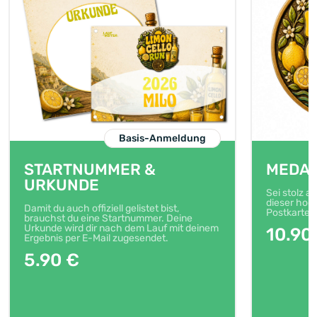
Basis-Anmeldung
STARTNUMMER &
MEDAI
URKUNDE
Sei stolz a
dieser hoch
Damit du auch offiziell gelistet bist,
Postkarte
brauchst du eine Startnummer. Deine
Urkunde wird dir nach dem Lauf mit deinem
10.90
Ergebnis per E-Mail zugesendet.
5.90 €