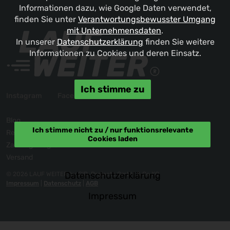
Informationen dazu, wie Google Daten verwendet,
finden Sie unter
Verantwortungsbewusster Umgang
mit Unternehmensdaten
.
In unserer
Datenschutzerklärung
finden Sie weitere
Informationen zu Cookies und deren Einsatz.
Ich stimme zu
Instagram
Facebook
Blog
Ich stimme nicht zu / nur funktionsrelevante
Reklamation / Kontakt
Cookies laden
Zahlungsmöglichkeiten
Versand
Datenschutzerklärung
© 2026 LAUF WEITER by GID-Projects GmbH & Co KG
Impressum
|
Datenschutz
|
AGB
Impressum