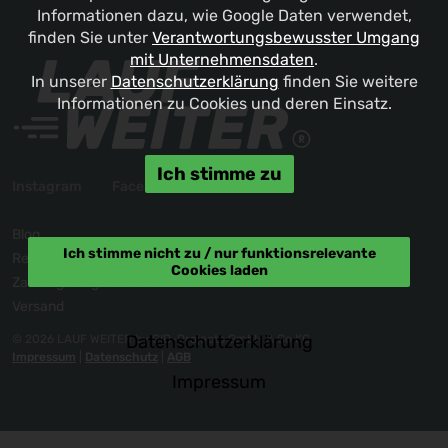
Informationen dazu, wie Google Daten verwendet,
finden Sie unter
Verantwortungsbewusster Umgang
mit Unternehmensdaten
.
In unserer
Datenschutzerklärung
finden Sie weitere
Informationen zu Cookies und deren Einsatz.
Ich stimme zu
Instagram
Facebook
Blog
Ich stimme nicht zu / nur funktionsrelevante
Reklamation / Kontakt
Cookies laden
Zahlungsmöglichkeiten
Versand
Datenschutzerklärung
© 2026 LAUF WEITER by GID-Projects GmbH & Co KG
Impressum
|
Datenschutz
|
AGB
Impressum