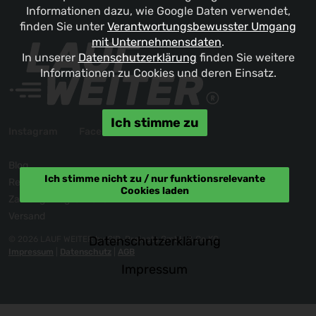
Informationen dazu, wie Google Daten verwendet,
finden Sie unter
Verantwortungsbewusster Umgang
mit Unternehmensdaten
.
In unserer
Datenschutzerklärung
finden Sie weitere
Informationen zu Cookies und deren Einsatz.
Ich stimme zu
Instagram
Facebook
Blog
Ich stimme nicht zu / nur funktionsrelevante
Reklamation / Kontakt
Cookies laden
Zahlungsmöglichkeiten
Versand
Datenschutzerklärung
© 2026 LAUF WEITER by GID-Projects GmbH & Co KG
Impressum
|
Datenschutz
|
AGB
Impressum