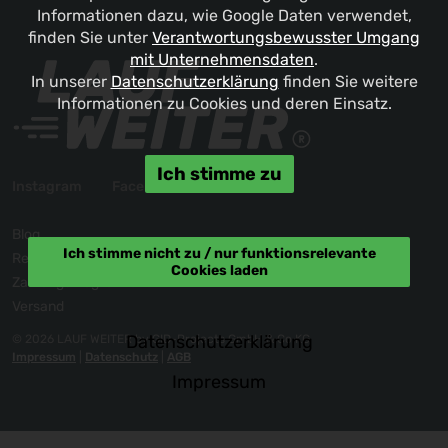
Informationen dazu, wie Google Daten verwendet,
finden Sie unter
Verantwortungsbewusster Umgang
mit Unternehmensdaten
.
In unserer
Datenschutzerklärung
finden Sie weitere
Informationen zu Cookies und deren Einsatz.
Ich stimme zu
Instagram
Facebook
Blog
Ich stimme nicht zu / nur funktionsrelevante
Reklamation / Kontakt
Cookies laden
Zahlungsmöglichkeiten
Versand
Datenschutzerklärung
© 2026 LAUF WEITER by GID-Projects GmbH & Co KG
Impressum
|
Datenschutz
|
AGB
Impressum